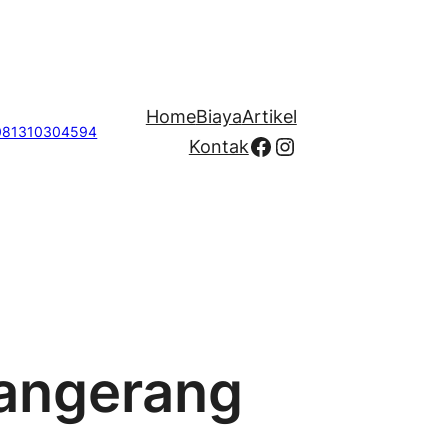
Home
Biaya
Artikel
081310304594
Facebook
Instagram
Kontak
Tangerang