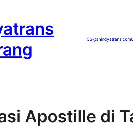
yatrans
CS@anindyatrans.com
rang
asi Apostille di 