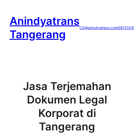
Skip
to
Anindyatrans
content
CS@anindyatrans.com
0813103
Tangerang
Jasa Terjemahan
Dokumen Legal
Korporat di
Tangerang