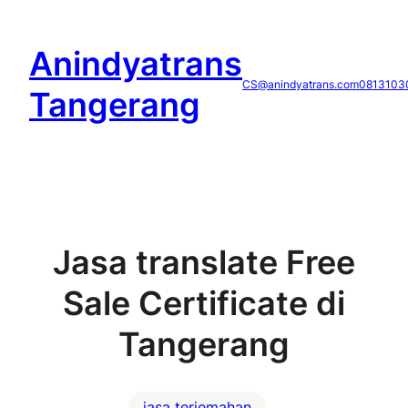
Skip
to
Anindyatrans
content
CS@anindyatrans.com
0813103
Tangerang
Jasa translate Free
Sale Certificate di
Tangerang
jasa terjemahan