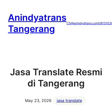
Skip
to
Anindyatrans
content
CS@anindyatrans.com
0813103
Tangerang
Jasa Translate Resmi
di Tangerang
May 23, 2026
jasa translate