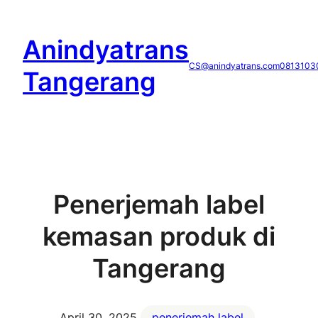
Skip
to
Anindyatrans
content
CS@anindyatrans.com
0813103
Tangerang
Penerjemah label
kemasan produk di
Tangerang
April 30, 2025
penerjemah label