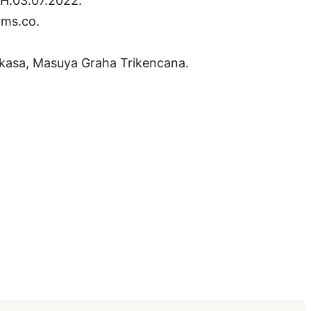
H.03.07.2022.
rms.co.
erkasa, Masuya Graha Trikencana.