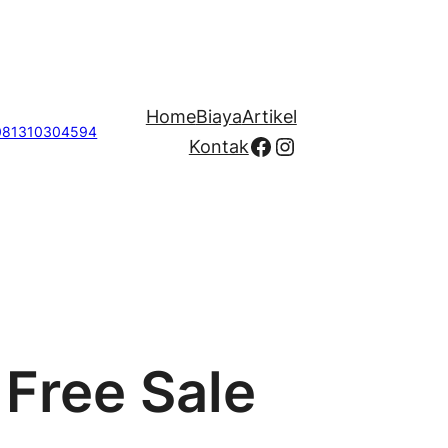
Home
Biaya
Artikel
081310304594
Facebook
Instagram
Kontak
Free Sale