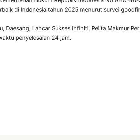
ri Kementerian Hukum Republik Indonesia No.AHU-40A
rbaik di Indonesia tahun 2025 menurut survei goodfi
u, Daesang, Lancar Sukses Infiniti, Pelita Makmur P
waktu penyelesaian 24 jam.