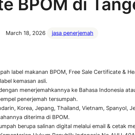
ate BPOM di Tan
March 18, 2026
jasa penerjemah
ah label makanan BPOM, Free Sale Certificate & Heal
abel kemasan asli.
dengan menerjemahkannya ke Bahasa Indonesia atau
& tempel penerjemah tersumpah.
arin, Korea, Jepang, Thailand, Vietnam, Spanyol, Jer
mahannya diterima di BPOM.
pah berupa salinan digital melalui email & cetak mela