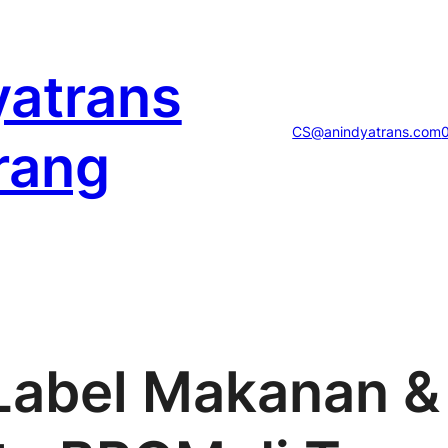
yatrans
CS@anindyatrans.com
rang
abel Makanan & 