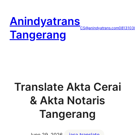
Skip
to
Anindyatrans
content
CS@anindyatrans.com
0813103
Tangerang
Translate Akta Cerai
& Akta Notaris
Tangerang
June 29, 2026
jasa translate